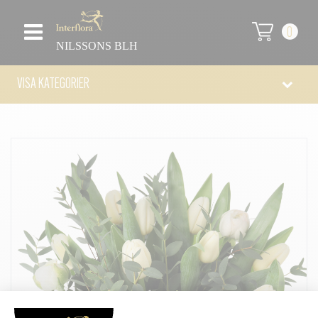
0
NILSSONS BLH
VISA KATEGORIER