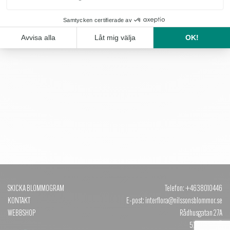
Var-langtan_2
OBS: Produkten finns inte i vårt sortiment för tillfället.
Krispig tulpanbukett med vita tulpaner, ranunkler, eucalyptus
SKICKA BLOMMOGRAM
Telefon: +4638010446
KONTAKT
E-post: interflora@nilssonsblommor.se
WEBBSHOP
Rådhusgatan 27A
571 31 NÄSSJÖ