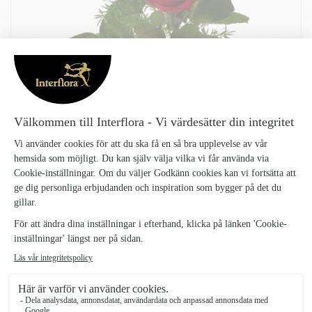
TRE SMÅ ORD
Tre-sma-ord_12
210 kr
Tre små ord, en bukett med tre röda rosor och grönt. En enkel och