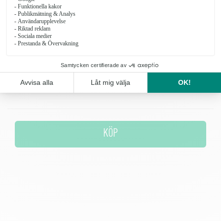
stilren liten bukett till någon du kanske längtar efter att få träffa
igen. För dig som vill uppvakta din nyfunna kärlek eller skicka till
någon du inte träffat på länge.
Antal
KÖP