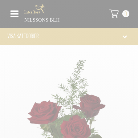
0
NILSSONS BLH
VISA KATEGORIER